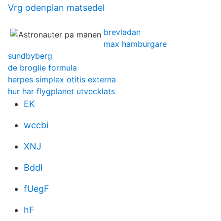
Vrg odenplan matsedel
brevladan
max hamburgare
sundbyberg
de broglie formula
herpes simplex otitis externa
hur har flygplanet utvecklats
EK
wccbi
XNJ
Bddl
fUegF
hF