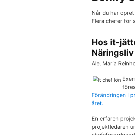
Når du har oprett
Flera chefer för 
Hos it-jät
Näringsliv
Ale, Maria Reinh
Exem
föres
Förändringen i pr
året.
En erfaren projek
projektledaren u
chefsförordnande