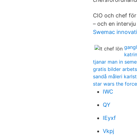
CIO och chef för 
– och en intervju
Swemac innovat
gangl
katri
tjanar man in seme
gratis bilder arbets
sandå måleri karls
star wars the forc
IWC
QY
IEyxf
Vkpj