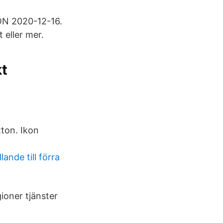
LÖN 2020-12-16.
 eller mer.
kt
tton. Ikon
ande till förra
gioner tjänster