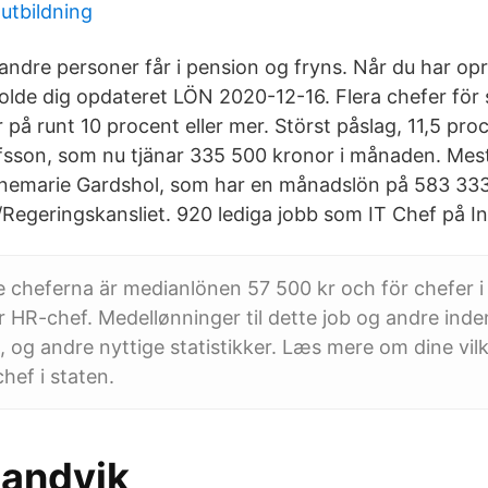
utbildning
ndre personer får i pension og fryns. Når du har opre
holde dig opdateret LÖN 2020-12-16. Flera chefer för 
 på runt 10 procent eller mer. Störst påslag, 11,5 proc
sson, som nu tjänar 335 500 kronor i månaden. Mest
emarie Gardshol, som har en månadslön på 583 333 
Regeringskansliet. 920 lediga jobb som IT Chef på 
 cheferna är medianlönen 57 500 kr och för chefer i
or HR-chef. Medellønninger til dette job og andre inde
, og andre nyttige statistikker. Læs mere om dine vil
hef i staten.
Sandvik