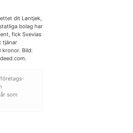
ttet dit Løntjek,
statliga bolag har
ent, fick Svevias
 tjänar
kronor. Bild:
Indeed.com.
 företags-
n
kår som