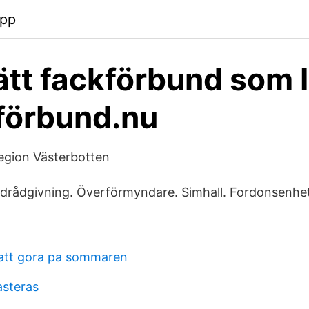
app
rätt fackförbund som 
förbund.nu
egion Västerbotten
ldrådgivning. Överförmyndare. Simhall. Fordonsenhe
 att gora pa sommaren
asteras