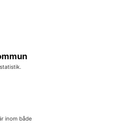
kommun
tatistik.
 är inom både