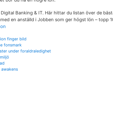
Digital Banking & IT. Här hittar du listan över de bäs
 med en anställd i Jobben som ger högst lön – topp 10
ion
ion finger bild
ne fonsmark
ster under foraldraledighet
miljö
tad
e awakens