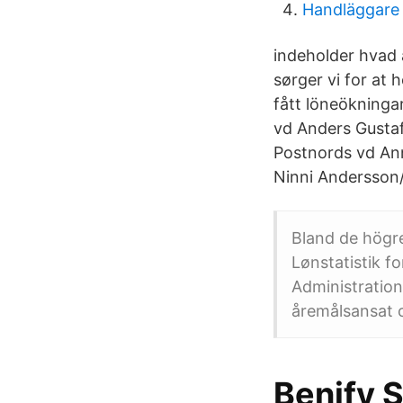
Handläggare 
indeholder hvad a
sørger vi for at 
fått löneökningar
vd Anders Gustaf
Postnords vd Ann
Ninni Andersson/
Bland de högre
Lønstatistik f
Administration
åremålsansat c
Benify 