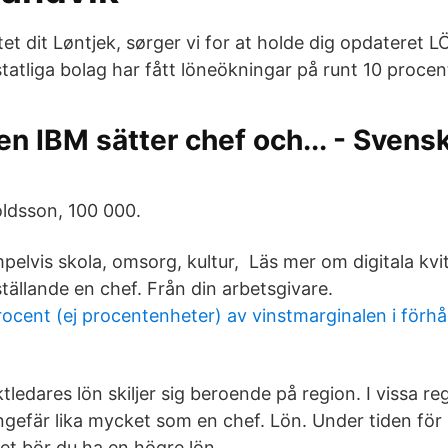
et dit Løntjek, sørger vi for at holde dig opdateret 
statliga bolag har fått löneökningar på runt 10 procent
ten IBM sätter chef och... - Svens
oldsson, 100 000.
pelvis skola, omsorg, kultur, Läs mer om digitala kvi
tällande en chef. Från din arbetsgivare.
ocent (ej procentenheter) av vinstmarginalen i förhåll
tledares lön skiljer sig beroende på region. I vissa re
ngefär lika mycket som en chef. Lön. Under tiden för
t bör du ha en högre lön.