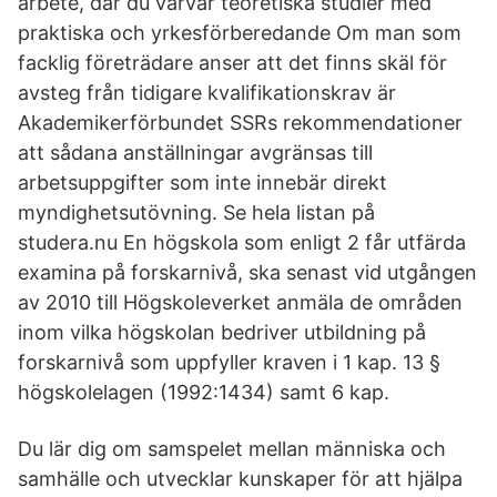
arbete, där du varvar teoretiska studier med
praktiska och yrkesförberedande Om man som
facklig företrädare anser att det finns skäl för
avsteg från tidigare kvalifikationskrav är
Akademikerförbundet SSRs rekommendationer
att sådana anställningar avgränsas till
arbetsuppgifter som inte innebär direkt
myndighetsutövning. Se hela listan på
studera.nu En högskola som enligt 2 får utfärda
examina på forskarnivå, ska senast vid utgången
av 2010 till Högskoleverket anmäla de områden
inom vilka högskolan bedriver utbildning på
forskarnivå som uppfyller kraven i 1 kap. 13 §
högskolelagen (1992:1434) samt 6 kap.
Du lär dig om samspelet mellan människa och
samhälle och utvecklar kunskaper för att hjälpa