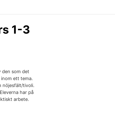
rs 1-3
av den som det
e inom ett tema.
öjesfält/tivoli.
 Eleverna har på
ktiskt arbete.