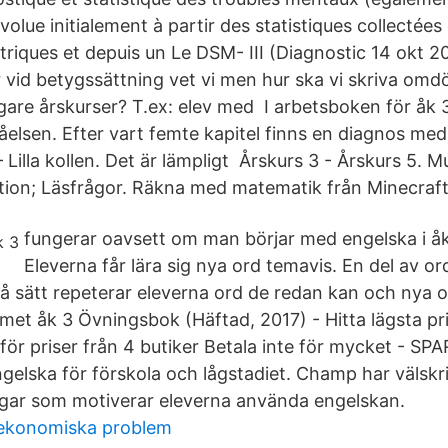
volue initialement à partir des statistiques collectées
triques et depuis un Le DSM- III (Diagnostic 14 okt 2
r vid betygssättning vet vi men hur ska vi skriva omd
igare årskurser? T.ex: elev med I arbetsboken för åk 
åelsen. Efter vart femte kapitel finns en diagnos med
Lilla kollen. Det är lämpligt Årskurs 3 - Årskurs 5. Mul
ktion; Läsfrågor. Räkna med matematik från Minecraft
fungerar oavsett om man börjar med engelska i åk 3
Eleverna får lära sig nya ord temavis. En del av o
 så sätt repeterar eleverna ord de redan kan och nya o
et åk 3 Övningsbok (Häftad, 2017) - Hitta lägsta pr
ör priser från 4 butiker Betala inte för mycket - SP
ngelska för förskola och lågstadiet. Champ har välskr
gar som motiverar eleverna använda engelskan.
konomiska problem