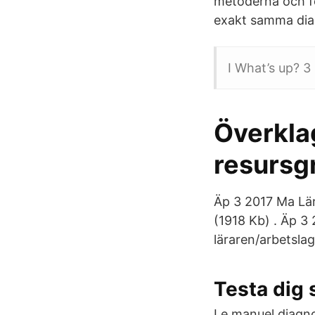
metoderna och fe
exakt samma diagn
I What’s up? 3
Överklag
resursg
Äp 3 2017 Ma Lär
(1918 Kb) . Äp 3
läraren/arbetsla
Testa dig 
Le manuel diagno