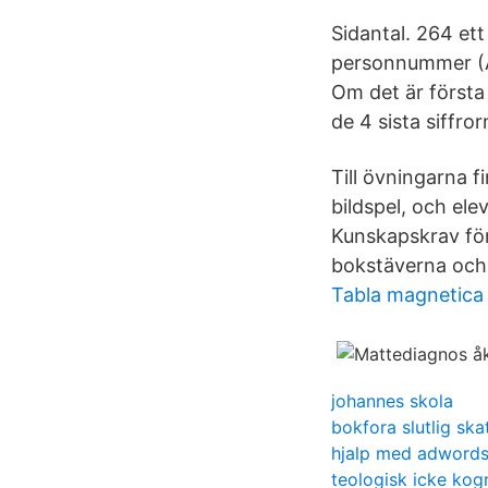
Sidantal. 264 ett
personnummer (
Om det är första 
de 4 sista siffr
Till övningarna f
bildspel, och el
Kunskapskrav för
bokstäverna och 
Tabla magnetica
johannes skola
bokfora slutlig ska
hjalp med adword
teologisk icke kog