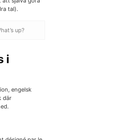
att själva göra
a tal).
What’s up?
 i
ion, engelsk
k där
med.
t désigné par le