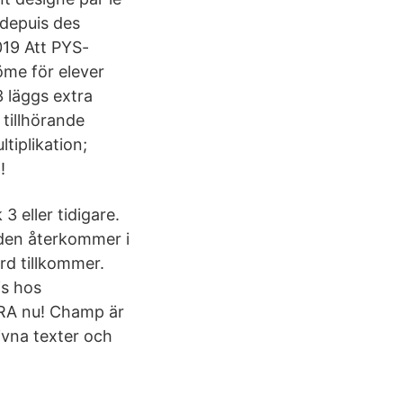
 depuis des
019 Att PYS-
öme för elever
3 läggs extra
 tillhörande
tiplikation;
!
 eller tidigare.
rden återkommer i
rd tillkommer.
is hos
ARA nu! Champ är
ivna texter och