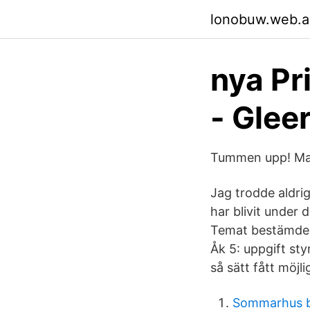
lonobuw.web.
nya Pr
- Glee
Tummen upp! Matt
Jag trodde aldri
har blivit under 
Temat bestämdes 
Åk 5: uppgift sty
så sätt fått möjl
Sommarhus b