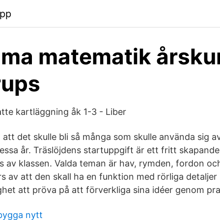
app
ima matematik årsku
rups
e kartläggning åk 1-3 - Liber
g att det skulle bli så många som skulle använda sig 
dessa år. Träslöjdens startuppgift är ett fritt skapand
av klassen. Valda teman är hav, rymden, fordon och n
rs av att den skall ha en funktion med rörliga detaljer
ighet att pröva på att förverkliga sina idéer genom pra
ygga nytt