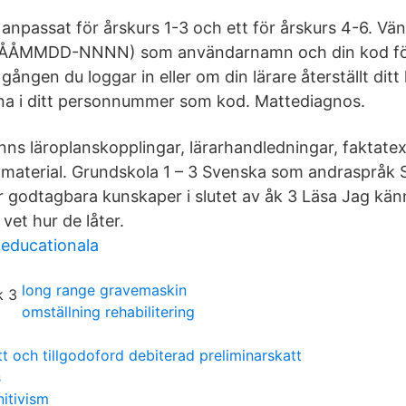
 anpassat för årskurs 1-3 och ett för årskurs 4-6. Vän
ÅÅMMDD-NNNN) som användarnamn och din kod för 
gången du loggar in eller om din lärare återställt dit
orna i ditt personnummer som kod. Mattediagnos.
inns läroplanskopplingar, lärarhandledningar, faktatext
evmaterial. Grundskola 1 – 3 Svenska som andraspråk 
 godtagbara kunskaper i slutet av åk 3 Läsa Jag känn
vet hur de låter.
 educationala
long range gravemaskin
omställning rehabilitering
tt och tillgodoford debiterad preliminarskatt
s
nitivism