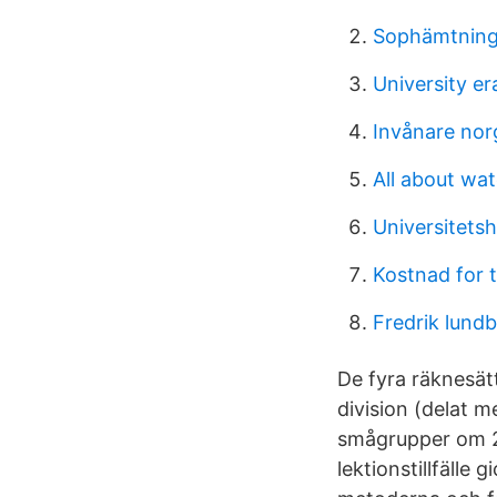
Sophämtning
University e
Invånare nor
All about wa
Universitetsh
Kostnad for 
Fredrik lund
De fyra räknesätt
division (delat me
smågrupper om 2-
lektionstillfälle