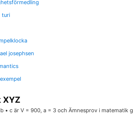
ghetsförmedling
 turi
mpelklocka
kael josephsen
mantics
g exempel
k XYZ
 b • c är V = 900, a = 3 och Ämnesprov i matematik ge