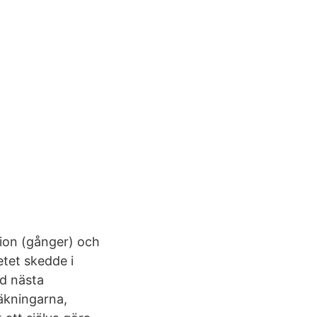
tion (gånger) och
betet skedde i
id nästa
räkningarna,