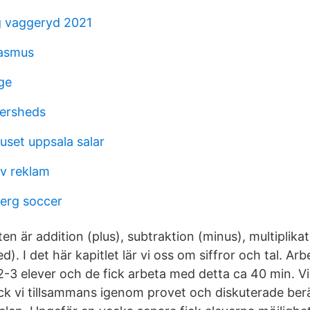
 vaggeryd 2021
rasmus
ge
tersheds
uset uppsala salar
tv reklam
berg soccer
en är addition (plus), subtraktion (minus), multiplika
d). I det här kapitlet lär vi oss om siffror och tal. Ar
3 elever och de fick arbeta med detta ca 40 min. V
 gick vi tillsammans igenom provet och diskuterade be