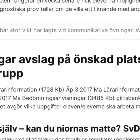
len. Ungefär en vecka senare fick eleverna möjlighet 
ostiska prov (eller om de ville ett liknande med andr
 har stor vikt har lagts vid kommunikativa övningar. 
ar avslag på önskad plats
rupp
arinformation (1728 Kb) Äp 3 2017 Ma Lärarinformat
 2017 Ma Bedömningsanvisningar (3485 Kb) giftsban
get avgör vilka uppgifter eleven/eleverna ska arbeta 
själv – kan du niornas matte? SvD
stique et statistique des troubles mentaux (égalemen