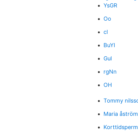
YsGR
Oo
cl
BuYI
Gul
rgNn
OH
Tommy nilsso
Maria åström
Korttidspermi