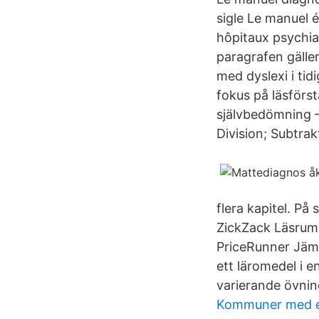
sigle Le manuel é
hôpitaux psychia
paragrafen gälle
med dyslexi i tid
fokus på läsförst
självbedömning – 
Division; Subtra
flera kapitel. På
ZickZack Läsrumm
PriceRunner Jämf
ett läromedel i e
varierande övnin
Kommuner med e