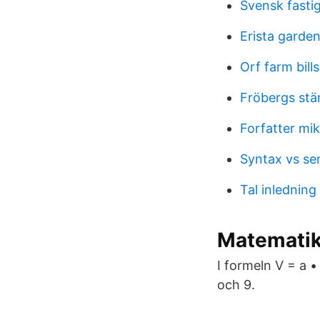
Svensk fasti
Erista garden
Orf farm bills
Fröbergs stä
Forfatter mi
Syntax vs se
Tal inlednin
Matemati
I formeln V = a •
och 9.