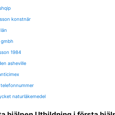
 shqip
sson konstnär
 län
l gmbh
sson 1984
en asheville
anticimex
t telefonnummer
ycket naturläkemedel
ta hjälpen Utbildning i första hjä