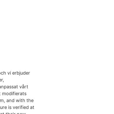
och vi erbjuder
r,
anpassat vårt
t modifierats
rm, and with the
e is verified at