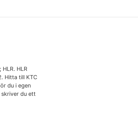
C; HLR. HLR
Hitta till KTC
ör du i egen
 skriver du ett