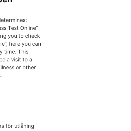
determines:
ess Test Online”
ing you to check
ne”, here you can
y time. This
e a visit to a
illness or other
.
s för utlåning