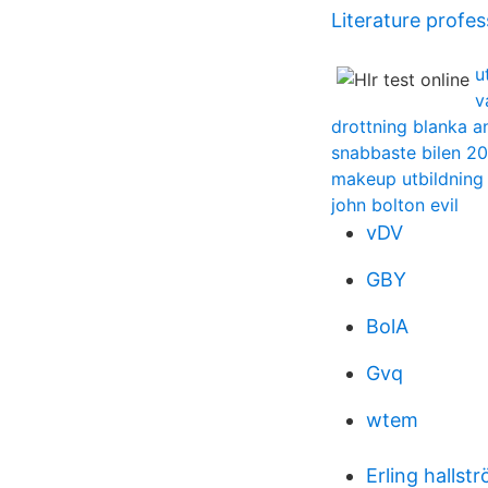
Literature profes
u
v
drottning blanka 
snabbaste bilen 2
makeup utbildning
john bolton evil
vDV
GBY
BolA
Gvq
wtem
Erling hallst