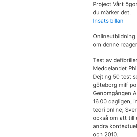
Project Vårt ögon
du märker det.
Insats billan
Onlineutbildning 
om denne reager
Test av defibrill
Meddelandet Phil
Dejting 50 test s
göteborg milf por
Genomgången AITC
16.00 dagligen, i
teori online; Sve
också om att till
andra kontextuel
och 2010.