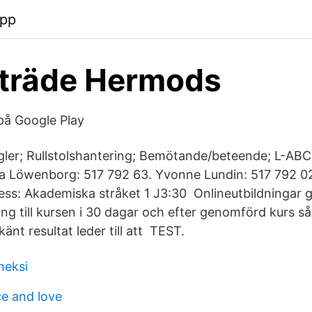
app
iträde Hermods
å Google Play
gler; Rullstolshantering; Bemötande/beteende; L-AB
a Löwenborg: 517 792 63. Yvonne Lundin: 517 792 02. 
ss: Akademiska stråket 1 J3:30 Onlineutbildningar g
gång till kursen i 30 dagar och efter genomförd kurs så
änt resultat leder till att TEST.
meksi
e and love