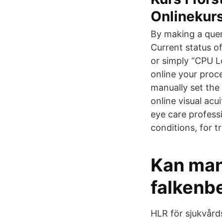
Onlinekurs
By making a quer
Current status o
or simply “CPU L
online your proc
manually set the 
online visual acu
eye care professi
conditions, for t
Kan man 
falkenb
HLR för sjukvård