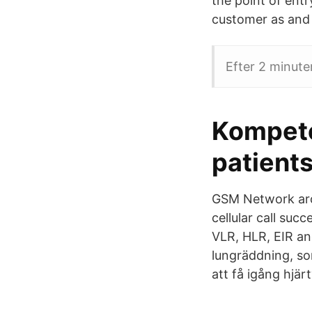
the point of ent
customer as and
Efter 2 minuter
Kompete
patients
GSM Network arch
cellular call suc
VLR, HLR, EIR an
lungräddning, so
att få igång hjä