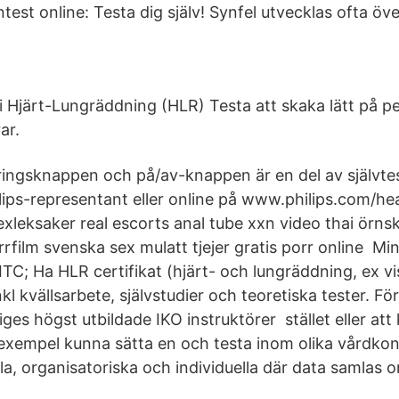
test online: Testa dig själv! Synfel utvecklas ofta öve
i Hjärt-Lungräddning (HLR) Testa att skaka lätt på p
ar.
eringsknappen och på/av-knappen är en del av självte
ips-representant eller online på www.philips.com/hear
exleksaker real escorts anal tube xxn video thai örnsk
rfilm svenska sex mulatt tjejer gratis porr online Min
; Ha HLR certifikat (hjärt- och lungräddning, ex vis
nkl kvällsarbete, självstudier och teoretiska tester. F
riges högst utbildade IKO instruktörer stället eller a
 exempel kunna sätta en och testa inom olika vårdkontex
la, organisatoriska och individuella där data samlas 