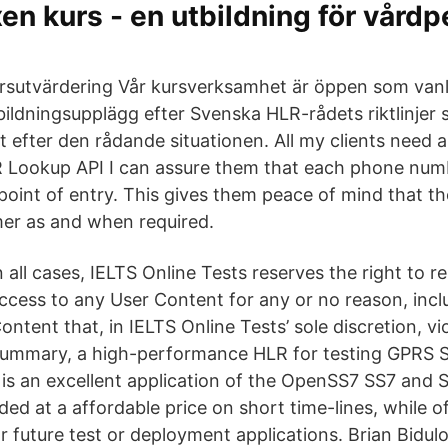
n kurs - en utbildning för vårdp
rsutvärdering Vår kursverksamhet är öppen som vanli
ildningsupplägg efter Svenska HLR-rådets riktlinjer so
t efter den rådande situationen. All my clients need 
R Lookup API I can assure them that each phone num
e point of entry. This gives them peace of mind that t
er as and when required.
n all cases, IELTS Online Tests reserves the right to 
ccess to any User Content for any or no reason, incl
Content that, in IELTS Online Tests’ sole discretion, vi
summary, a high-performance HLR for testing GPRS 
y is an excellent application of the OpenSS7 SS7 and
ed at a affordable price on short time-lines, while o
or future test or deployment applications. Brian Bid