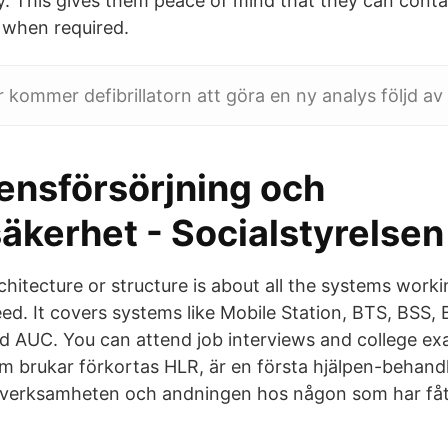
ry. This gives them peace of mind that they can conta
 when required.
 kommer defibrillatorn att göra en ny analys följd av 
nsförsörjning och
äkerhet - Socialstyrelsen
itecture or structure is about all the systems work
ceed. It covers systems like Mobile Station, BTS, BSS
d AUC. You can attend job interviews and college exa
m brukar förkortas HLR, är en första hjälpen-behand
rtverksamheten och andningen hos någon som har fåt