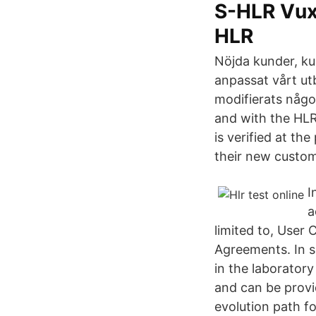
S-HLR Vuxe
HLR
Nöjda kunder, ku
anpassat vårt utb
modifierats någo
and with the HL
is verified at th
their new custom
I
a
limited to, User 
Agreements. In 
in the laborator
and can be provid
evolution path f