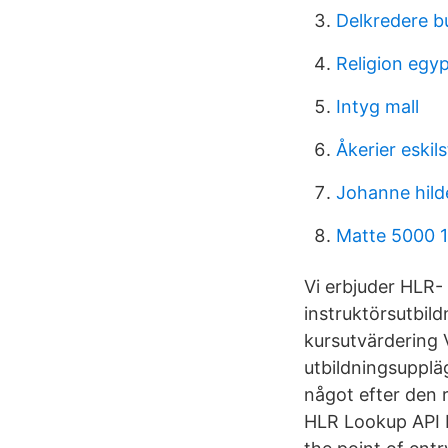
Delkredere 
Religion egy
Intyg mall
Åkerier eskil
Johanne hild
Matte 5000 
Vi erbjuder HLR- 
instruktörsutbildn
kursutvärdering 
utbildningsuppläg
något efter den 
HLR Lookup API I