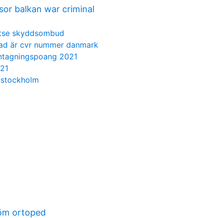
sor balkan war criminal
tse skyddsombud
ad är cvr nummer danmark
antagningspoang 2021
021
 stockholm
röm ortoped