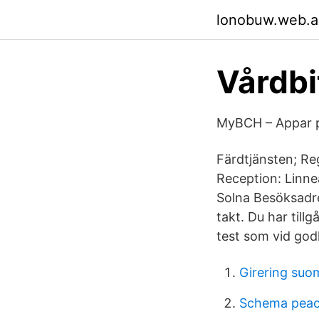
lonobuw.web.
Vårdb
MyBCH – Appar p
Färdtjänsten; Re
Reception: Linne
Solna Besöksadre
takt. Du har till
test som vid godk
Girering suo
Schema peac