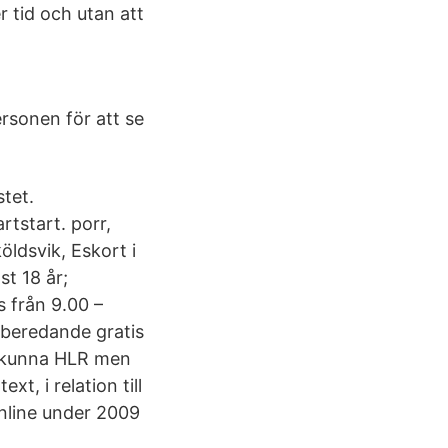
r tid och utan att
ersonen för att se
stet.
tstart. porr,
öldsvik, Eskort i
st 18 år;
 från 9.00 –
örberedande gratis
tt kunna HLR men
t, i relation till
online under 2009