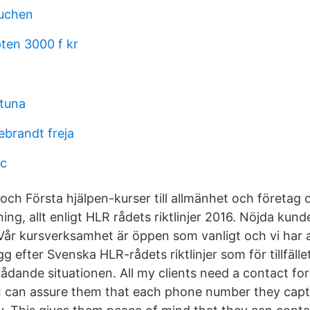
buchen
pten 3000 f kr
stuna
ebrandt freja
1c
och Första hjälpen-kurser till allmänhet och företag 
ing, allt enligt HLR rådets riktlinjer 2016. Nöjda kunde
Vår kursverksamhet är öppen som vanligt och vi har 
g efter Svenska HLR-rådets riktlinjer som för tillfälle
rådande situationen. All my clients need a contact fo
 can assure them that each phone number they captur