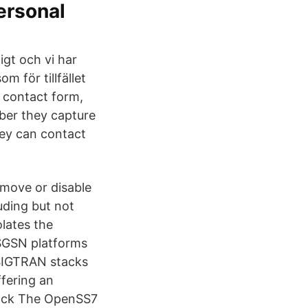
ersonal
gt och vi har
m för tillfället
a contact form,
ber they capture
hey can contact
remove or disable
uding but not
olates the
SGSN platforms
 SIGTRAN stacks
ffering an
ulock The OpenSS7