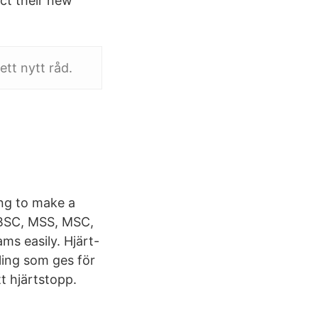
ct their new
ett nytt råd.
ing to make a
, BSC, MSS, MSC,
ms easily. Hjärt-
ling som ges för
t hjärtstopp.