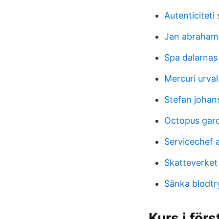
Autenticiteti
Jan abraham
Spa dalarnas
Mercuri urva
Stefan johan
Octopus gard
Servicechef 
Skatteverke
Sänka blodtr
Kurs i förs